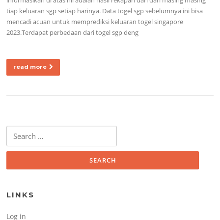
tiap keluaran sgp setiap harinya. Data togel sgp sebelumnya ini bisa
mencadi acuan untuk memprediksi keluaran togel singapore
2023.Terdapat perbedaan dari togel sgp deng
read more
Search for:
LINKS
Log in